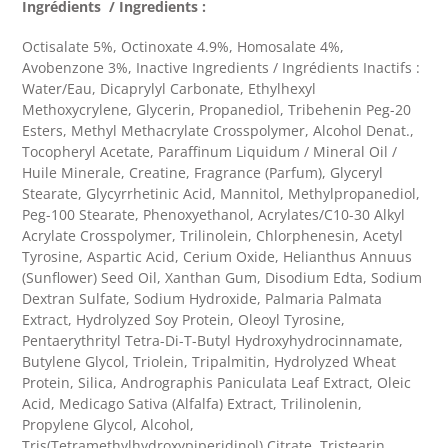
Ingrédients / Ingredients :
Octisalate 5%, Octinoxate 4.9%, Homosalate 4%,
Avobenzone 3%, Inactive Ingredients / Ingrédients Inactifs :
Water/Eau, Dicaprylyl Carbonate, Ethylhexyl
Methoxycrylene, Glycerin, Propanediol, Tribehenin Peg-20
Esters, Methyl Methacrylate Crosspolymer, Alcohol Denat.,
Tocopheryl Acetate, Paraffinum Liquidum / Mineral Oil /
Huile Minerale, Creatine, Fragrance (Parfum), Glyceryl
Stearate, Glycyrrhetinic Acid, Mannitol, Methylpropanediol,
Peg-100 Stearate, Phenoxyethanol, Acrylates/C10-30 Alkyl
Acrylate Crosspolymer, Trilinolein, Chlorphenesin, Acetyl
Tyrosine, Aspartic Acid, Cerium Oxide, Helianthus Annuus
(Sunflower) Seed Oil, Xanthan Gum, Disodium Edta, Sodium
Dextran Sulfate, Sodium Hydroxide, Palmaria Palmata
Extract, Hydrolyzed Soy Protein, Oleoyl Tyrosine,
Pentaerythrityl Tetra-Di-T-Butyl Hydroxyhydrocinnamate,
Butylene Glycol, Triolein, Tripalmitin, Hydrolyzed Wheat
Protein, Silica, Andrographis Paniculata Leaf Extract, Oleic
Acid, Medicago Sativa (Alfalfa) Extract, Trilinolenin,
Propylene Glycol, Alcohol,
Tris(Tetramethylhydroxypiperidinol) Citrate, Tristearin,