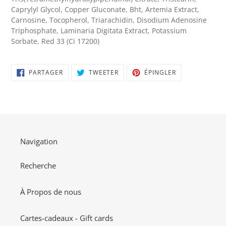
Caprylyl Glycol, Copper Gluconate, Bht, Artemia Extract,
Carnosine, Tocopherol, Triarachidin, Disodium Adenosine
Triphosphate, Laminaria Digitata Extract, Potassium
Sorbate, Red 33 (Ci 17200)
PARTAGER
TWEETER
ÉPINGLER
PARTAGER
TWEETER
ÉPINGLER
SUR
SUR
SUR
FACEBOOK
TWITTER
PINTEREST
Navigation
Recherche
À Propos de nous
Cartes-cadeaux - Gift cards