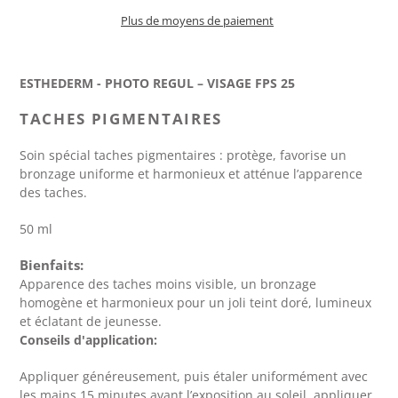
Plus de moyens de paiement
Ajout
d'un
ESTHEDERM - PHOTO REGUL – VISAGE FPS 25
produit
à
TACHES PIGMENTAIRES
votre
panier
Soin spécial taches pigmentaires : protège, favorise un
bronzage uniforme et harmonieux et atténue l’apparence
des taches.
50 ml
Bienfaits:
Apparence des taches moins visible
, un bronzage
homogène et harmonieux pour un joli teint doré, lumineux
et éclatant de jeunesse.
Conseils d'application:
Appliquer généreusement, puis étaler uniformément avec
les mains 15 minutes avant l’exposition au soleil. appliquer