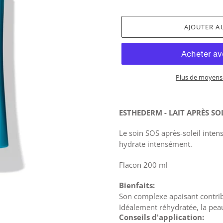
AJOUTER A
Plus de moyens
Ajout
d'un
ESTHEDERM - LAIT APRÈS SOL
produit
à
Le soin SOS après-soleil inte
votre
hydrate intensément.
panier
Flacon 200 ml
Bienfaits:
Son complexe apaisant contribu
Idéalement réhydratée, la peau
Conseils d'application: