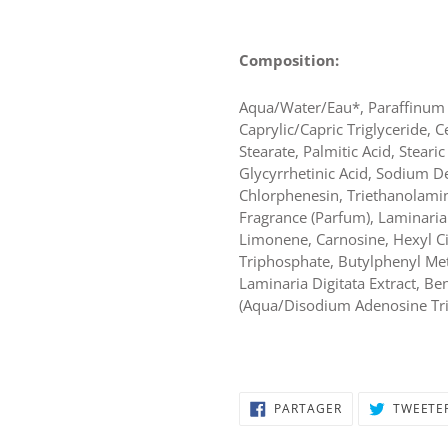
Composition:
Aqua/Water/Eau*, Paraffinum L
Caprylic/Capric Triglyceride, C
Stearate, Palmitic Acid, Steari
Glycyrrhetinic Acid, Sodium D
Chlorphenesin, Triethanolami
Fragrance (Parfum), Laminaria
Limonene, Carnosine, Hexyl C
Triphosphate, Butylphenyl Me
Laminaria Digitata Extract, Be
(Aqua/Disodium Adenosine Tri
PARTAGER
PARTAGER
TWEETE
SUR
FACEBOOK