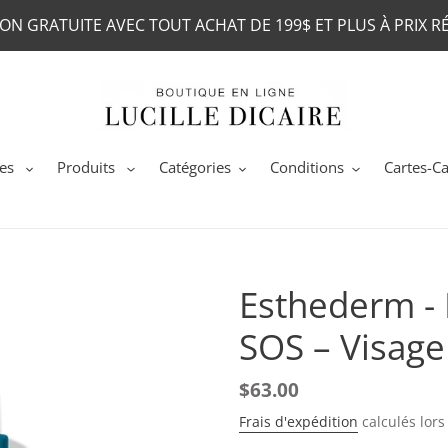
SON GRATUITE AVEC TOUT ACHAT DE 199$ ET PLUS À PRIX R
es
Produits
Catégories
Conditions
Cartes-C
Esthederm - L
SOS – Visage
Prix
$63.00
normal
Frais d'expédition
calculés lor