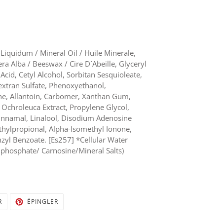
iquidum / Mineral Oil / Huile Minerale,
era Alba / Beeswax / Cire D´Abeille, Glyceryl
c Acid, Cetyl Alcohol, Sorbitan Sesquioleate,
extran Sulfate, Phenoxyethanol,
ne, Allantoin, Carbomer, Xanthan Gum,
 Ochroleuca Extract, Propylene Glycol,
innamal, Linalool, Disodium Adenosine
thylpropional, Alpha-Isomethyl Ionone,
nzyl Benzoate. [Es257] *Cellular Water
phosphate/ Carnosine/Mineral Salts)
TWEETER
ÉPINGLER
R
ÉPINGLER
SUR
SUR
TWITTER
PINTEREST