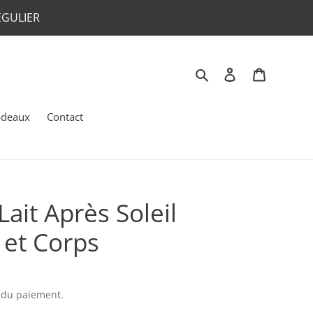
ÉGULIER
Rechercher
Se connecter
Panier
adeaux
Contact
ait Après Soleil
 et Corps
s du paiement.